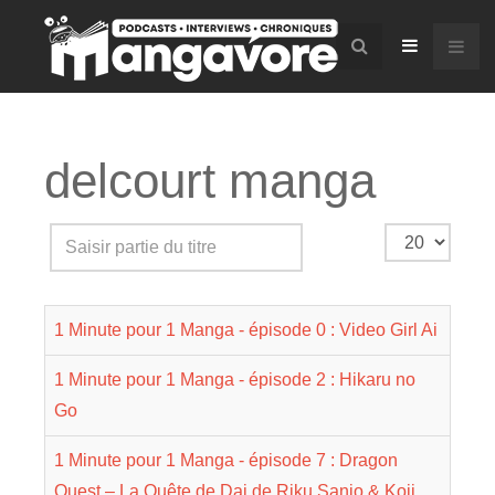
delcourt manga
Saisir
Affichage
partie
#
du
1 Minute pour 1 Manga - épisode 0 : Video Girl Ai
titre
1 Minute pour 1 Manga - épisode 2 : Hikaru no
Go
1 Minute pour 1 Manga - épisode 7 : Dragon
Quest – La Quête de Dai de Riku Sanjo & Koji