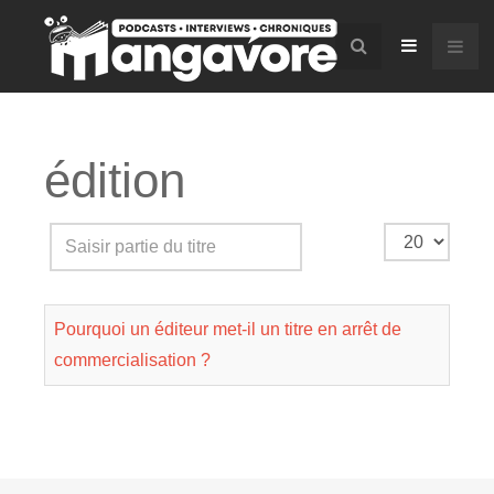
édition
Saisir
Affichage
partie
#
du
Pourquoi un éditeur met-il un titre en arrêt de
titre
commercialisation ?