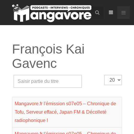
François Kai
Gavenc
Saisir
Affichage
partie
#
du
Mangavore.fr l'émission s07e05 – Chronique de
titre
Tofu, Serveur effacé, Japan FM & Décolleté
radiophonique !
Mangavore.fr l'émission s07e05 – Chronique de