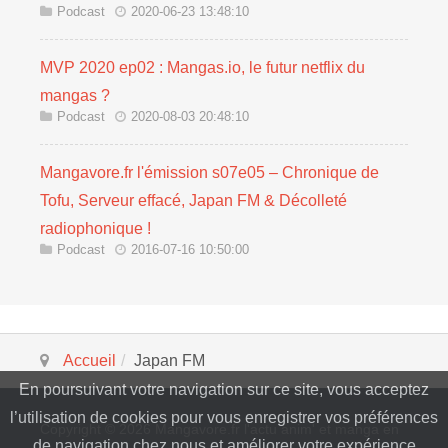
Podcast
2020-06-23 13:48:10
MVP 2020 ep02 : Mangas.io, le futur netflix du
mangas ?
Podcast
2020-08-03 20:48:10
Mangavore.fr l'émission s07e05 – Chronique de
Tofu, Serveur effacé, Japan FM & Décolleté
radiophonique !
Podcast
2016-07-16 10:50:00
Accueil
Japan FM
En poursuivant votre navigation sur ce site, vous acceptez
l’utilisation de cookies pour vous enregistrer vos préférences
Copyright © 2026 Mangavore.fr l'actu anim' et manga en
de navigation chez nous et améliorer votre expérience