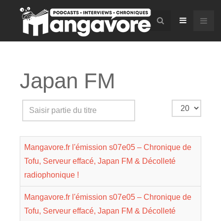
Japan FM
Saisir
Affichage
partie
#
du
Mangavore.fr l'émission s07e05 – Chronique de
titre
Tofu, Serveur effacé, Japan FM & Décolleté
radiophonique !
Mangavore.fr l'émission s07e05 – Chronique de
Tofu, Serveur effacé, Japan FM & Décolleté