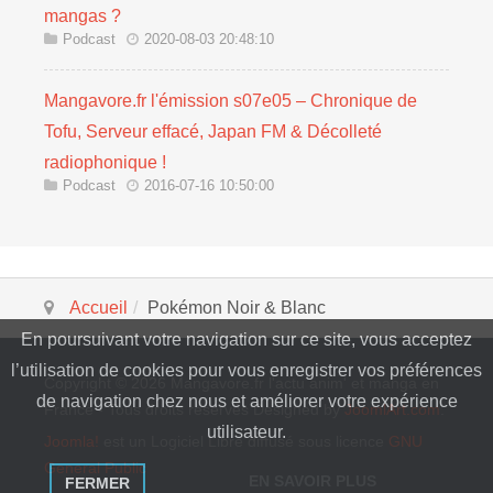
mangas ?
Podcast
2020-08-03 20:48:10
Mangavore.fr l'émission s07e05 – Chronique de
Tofu, Serveur effacé, Japan FM & Décolleté
radiophonique !
Podcast
2016-07-16 10:50:00
Accueil
Pokémon Noir & Blanc
En poursuivant votre navigation sur ce site, vous acceptez
l’utilisation de cookies pour vous enregistrer vos préférences
Copyright © 2026 Mangavore.fr l'actu anim' et manga en
de navigation chez nous et améliorer votre expérience
France - Tous droits réservés Designed by
JoomlArt.com
.
utilisateur.
Joomla!
est un Logiciel Libre diffusé sous licence
GNU
General Public
EN SAVOIR PLUS
FERMER