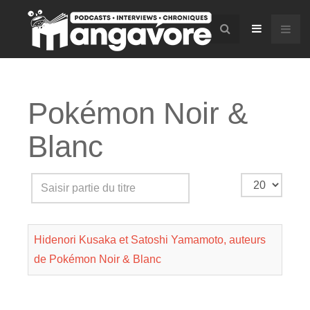
Pokémon Noir &
Blanc
Saisir
Affichage
partie
#
du
Hidenori Kusaka et Satoshi Yamamoto, auteurs
titre
de Pokémon Noir & Blanc