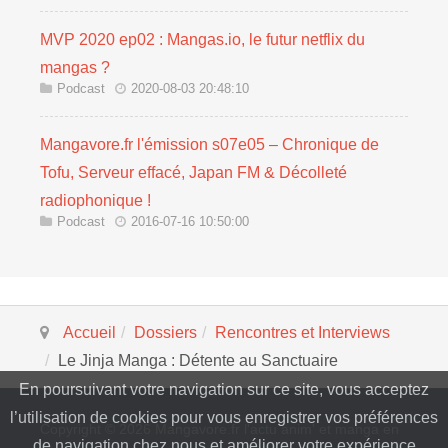
MVP 2020 ep02 : Mangas.io, le futur netflix du
mangas ?
Podcast
2020-08-03 20:48:10
Mangavore.fr l'émission s07e05 – Chronique de
Tofu, Serveur effacé, Japan FM & Décolleté
radiophonique !
Podcast
2016-07-16 10:50:00
Accueil
Dossiers
Rencontres et Interviews
Le Jinja Manga : Détente au Sanctuaire
En poursuivant votre navigation sur ce site, vous acceptez
l’utilisation de cookies pour vous enregistrer vos préférences
Copyright © 2026 Mangavore.fr l'actu anim' et manga en
de navigation chez nous et améliorer votre expérience