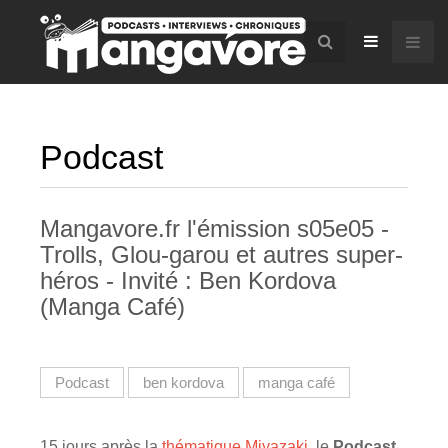
Podcast
Mangavore.fr l'émission s05e05 -
Trolls, Glou-garou et autres super-
héros - Invité : Ben Kordova
(Manga Café)
Podcast
ben kordova
manga café
15 jours après la
thématique Miyazaki
, le
Podcast