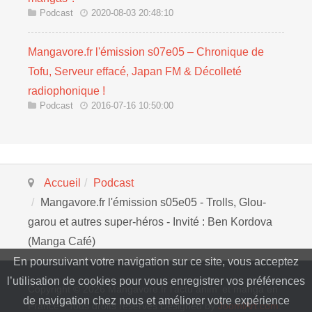
Podcast
2020-08-03 20:48:10
Mangavore.fr l'émission s07e05 – Chronique de
Tofu, Serveur effacé, Japan FM & Décolleté
radiophonique !
Podcast
2016-07-16 10:50:00
Accueil
Podcast
Mangavore.fr l'émission s05e05 - Trolls, Glou-
garou et autres super-héros - Invité : Ben Kordova
(Manga Café)
En poursuivant votre navigation sur ce site, vous acceptez
l’utilisation de cookies pour vous enregistrer vos préférences
Copyright © 2026 Mangavore.fr l'actu anim' et manga en
de navigation chez nous et améliorer votre expérience
France - Tous droits réservés Designed by
JoomlArt.com
.