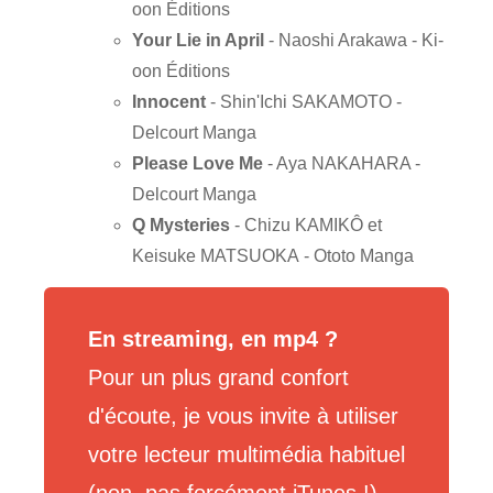
oon Éditions
Your Lie in April
- Naoshi Arakawa - Ki-
oon Éditions
Innocent
- Shin'Ichi SAKAMOTO -
Delcourt Manga
Please Love Me
- Aya NAKAHARA -
Delcourt Manga
Q Mysteries
- Chizu KAMIKÔ et
Keisuke MATSUOKA - Ototo Manga
En streaming, en mp4 ?
Pour un plus grand confort
d'écoute, je vous invite à utiliser
votre lecteur multimédia habituel