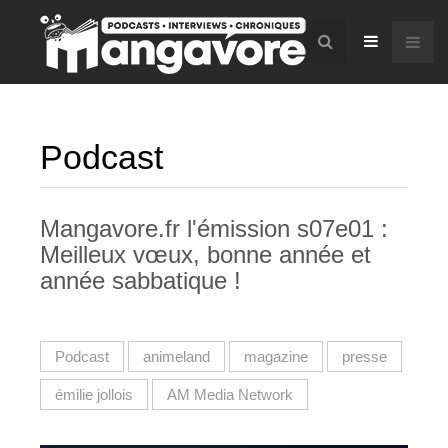
Podcast
Mangavore.fr l'émission s07e01 :
Meilleux vœux, bonne année et
année sabbatique !
Podcast
animeland
magazine
presse
émilie jollois
AM Media Network