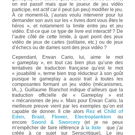
on est passif mais que le joueur de jeu vidéo
participe, est actif car il peut (un peu) modifier le jeu.
À ce moment-là, j’aurais voulu intervenir pour lui
demander son avis sur les « livres dont vous êtes le
héros », et notamment la limite entre jeu et jeu
vidéo. Est-ce que ce type de livre est interactif ? De
l’autre côté de cette limite, à quel point des jeux
vidéo de jeux de cartes (solitaire, etc.) ou de jeux
d’échecs ou de dames sont des jeux vidéo ?
Cependant, Erwan Cario, lui, aime le mot
« gameplay », en tout cas bien plus qu’une des
tentatives de traduction française qu’est le mot
« jouabilité », terme bien trop réducteur à son goût
puisque le gameplay a aussi trait à toutes les
composantes formant un jeu vidéo (mécanismes,
IA...). Guillaume Blanchot indique d’ailleurs que la
traduction officielle de « Gameplay » est
« mécanismes de jeu ». Mais pour Erwan Cario, la
meilleure preuve vient par les exemples qu’on est
capable de donner. Il cite alors
Rez
et
Child of
Eden
,
Braid
,
Flower
,
Electroplankton
ou
encore
Sword & Sworcery
(et je ne peux
m’empêcher de faire référence à
la liste
que j’ai
créée à ce sujet sur Senscritique). Le jeu