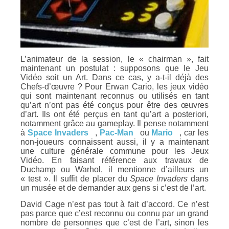
L’animateur de la session, le « chairman », fait
maintenant un postulat : supposons que le Jeu
Vidéo soit un Art. Dans ce cas, y a-t-il déjà des
Chefs-d’œuvre ? Pour Erwan Cario, les jeux vidéo
qui sont maintenant reconnus ou utilisés en tant
qu’art n’ont pas été conçus pour être des œuvres
d’art. Ils ont été perçus en tant qu’art a posteriori,
notamment grâce au gameplay. Il pense notamment
à
Space Invaders
,
Pac-Man
ou
Mario
, car les
non-joueurs connaissent aussi, il y a maintenant
une culture générale commune pour les Jeux
Vidéo. En faisant référence aux travaux de
Duchamp ou Warhol, il mentionne d’ailleurs un
« test ». Il suffit de placer du
Space Invaders
dans
un musée et de demander aux gens si c’est de l’art.
David Cage n’est pas tout à fait d’accord. Ce n’est
pas parce que c’est reconnu ou connu par un grand
nombre de personnes que c’est de l’art, sinon les