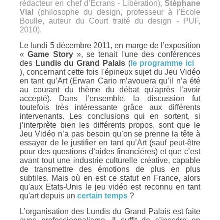
rédacteur en chef d’Ecrans - Libération),
Stéphane
Vial
(philosophe du design, professeur à l'École
Boulle, auteur du Court traité du design - PUF,
2010).
Le lundi 5 décembre 2011, en marge de l’exposition
«
Game Story
», se tenait l'une des conférences
des
Lundis du Grand Palais
(
le programme ici
), concernant cette fois l'épineux sujet du Jeu Vidéo
en tant qu’Art (Erwan Cario m’avouera qu’il n’a été
au courant du thème du débat qu'après l’avoir
accepté). Dans l’ensemble, la discussion fut
toutefois très intéressante grâce aux différents
intervenants. Les conclusions qui en sortent, si
j’interprète bien les différents propos, sont que le
Jeu Vidéo n’a pas besoin qu’on se prenne la tête à
essayer de le justifier en tant qu’Art (sauf peut-être
pour des questions d’aides financières) et que c’est
avant tout une industrie culturelle créative, capable
de transmettre des émotions de plus en plus
subtiles. Mais où en est ce statut en France, alors
qu'aux Etats-Unis le jeu vidéo est reconnu en tant
qu'art depuis un
certain temps
?
L’organisation des Lundis du Grand Palais est faite