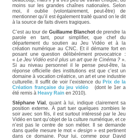
moins sur les grandes chaînes nationales. Selon
moi, il oublie (volontairement, peut-être) de
mentionner qu’il est également traité quand on le dit
à la source de faits divers tragiques.
C’est au tour de
Guillaume Blanchot
de prendre la
parole en tant, pour simplifier, que chef du
département du soutien au Jeu Vidéo et à la
création numérique au CNC. Et il démarre fort en
posant une question délibérément provocatrice :
«
Le Jeu Vidéo est-il plus un art que le Cinéma ?
».
Si au niveau personnel il le pense peut-être, la
réponse officielle des institutions est que c’est un
domaine à vocation créatrice, un art et une industrie
culturelle. Il suffit de voir l’existence du
Prix de la
Création française du jeu vidéo
(dont le 1er a
été remis à
Heavy Rain
en 2010).
Stéphane Vial
, quant à lui, indique clairement sa
position externe. À part tuer quelques zombies le
soir avec son fils, il est surtout intéressé par le Jeu
Vidéo en tant qu’objet de la culture numérique, et ce
n’est pas le centre de son métier. Il se demande
dans quelle mesure le mot «
design
» est pertinent
dans ce domaine. Pour lui, comme pour David