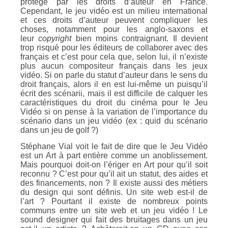
protégé par les droits d’auteur en France.
Cependant, le jeu vidéo est un milieu international
et ces droits d’auteur peuvent compliquer les
choses, notamment pour les anglo-saxons et
leur
copyright
bien moins contraignant. Il devient
trop risqué pour les éditeurs de collaborer avec des
français et c’est pour cela que, selon lui, il n’existe
plus aucun compositeur français dans les jeux
vidéo. Si on parle du statut d’auteur dans le sens du
droit français, alors il en est lui-même un puisqu’il
écrit des scénarii, mais il est difficile de calquer les
caractéristiques du droit du cinéma pour le Jeu
Vidéo si on pense à la variation de l’importance du
scénario dans un jeu vidéo (ex : quid du scénario
dans un jeu de golf ?)
Stéphane Vial voit le fait de dire que le Jeu Vidéo
est un Art à part entière comme un anoblissement.
Mais pourquoi doit-on l’ériger en Art pour qu’il soit
reconnu ? C’est pour qu’il ait un statut, des aides et
des financements, non ? Il existe aussi des métiers
du design qui sont définis. Un site web est-il de
l’art ? Pourtant il existe de nombreux points
communs entre un site web et un jeu vidéo ! Le
sound designer qui fait des bruitages dans un jeu