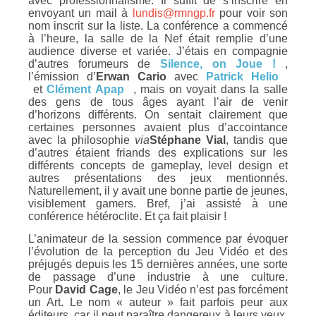
avec professionnalisme. Il suffit de s’inscrire en
envoyant un mail à
lundis@rmngp.fr
pour voir son
nom inscrit sur la liste. La conférence a commencé
à l’heure, la salle de la Nef était remplie d’une
audience diverse et variée. J’étais en compagnie
d’autres forumeurs de
Silence, on Joue !
,
l’émission d’
Erwan Cario
avec
Patrick Helio
et
Clément Apap
, mais on voyait dans la salle
des gens de tous âges ayant l’air de venir
d’horizons différents. On sentait clairement que
certaines personnes avaient plus d’accointance
avec la philosophie
via
Stéphane Vial
, tandis que
d’autres étaient friands des explications sur les
différents concepts de gameplay, level design et
autres présentations des jeux mentionnés.
Naturellement, il y avait une bonne partie de jeunes,
visiblement gamers. Bref, j’ai assisté à une
conférence hétéroclite. Et ça fait plaisir !
L’animateur de la session commence par évoquer
l’évolution de la perception du Jeu Vidéo et des
préjugés depuis les 15 dernières années, une sorte
de passage d’une industrie à une culture.
Pour
David Cage
, le Jeu Vidéo n’est pas forcément
un Art. Le nom « auteur » fait parfois peur aux
éditeurs, car il peut paraître dangereux à leurs yeux,