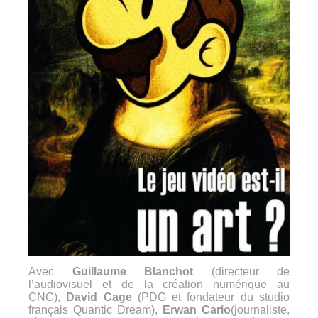
Avec
Guillaume Blanchot
(directeur de
l’audiovisuel et de la création numérique au
CNC),
David Cage
(PDG et fondateur du studio
français Quantic Dream),
Erwan Cario
(journaliste,