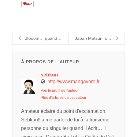
Btooom… quand votre lit fait Btooom !
Japan Matsuri, chronique d'un fiasco volontaire ?
À PROPOS DE L'AUTEUR
sebkun
http://www.mangavore.fr
Voir le profil de l'auteur
Plus d'articles de cet auteur
Amateur éclairé du point d'exclamation,
Sebkun!! aime parler de lui à la troisième
personne du singulier quand il écrit… Il
aime aussi Dragon Ball et La Quête de Daï,