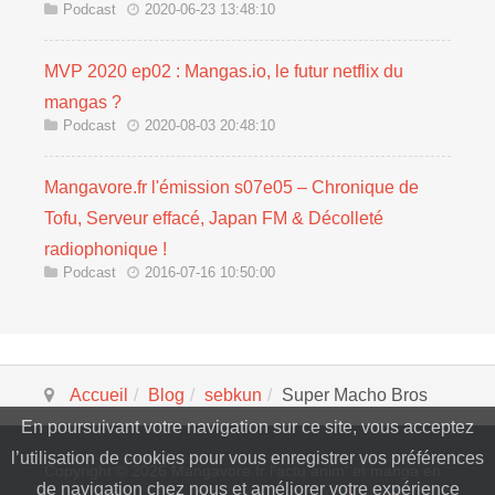
Podcast
2020-06-23 13:48:10
MVP 2020 ep02 : Mangas.io, le futur netflix du
mangas ?
Podcast
2020-08-03 20:48:10
Mangavore.fr l'émission s07e05 – Chronique de
Tofu, Serveur effacé, Japan FM & Décolleté
radiophonique !
Podcast
2016-07-16 10:50:00
Accueil
Blog
sebkun
Super Macho Bros
En poursuivant votre navigation sur ce site, vous acceptez
l’utilisation de cookies pour vous enregistrer vos préférences
Copyright © 2026 Mangavore.fr l'actu anim' et manga en
de navigation chez nous et améliorer votre expérience